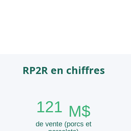
1.Intégrité
2.Confiance
3.Esprit d’équipe
4.Innovation
RP2R en chiffres
121
M$
de vente (porcs et