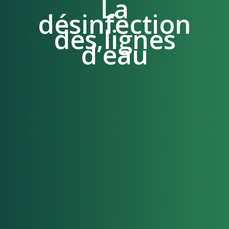
La
désinfection
des lignes
d’eau